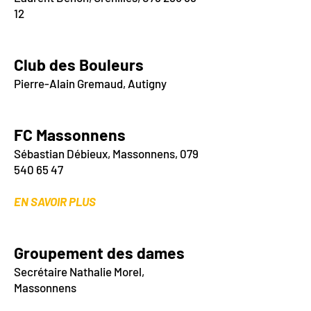
12
Club d
es B
ouleurs
Pierre-Alain Gremaud, Autigny
FC Massonnens
Sébastian Débieux, Massonnens,
079
540 65 47
EN SAVOIR PLUS
Groupement des dames
Secrétaire Nathalie Morel,
Massonnens