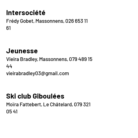
In
tersociété
Frédy Gobet, Massonnens,
026 653 11
61
Jeunesse
Vieira Bradley, Massonnens,
079 489 15
44
vieirabradley03@gmail.com
Ski club Giboulée
s
Moïra Fattebert, Le Châtelard,
079 321
05 41
EN SAVOIR PLUS