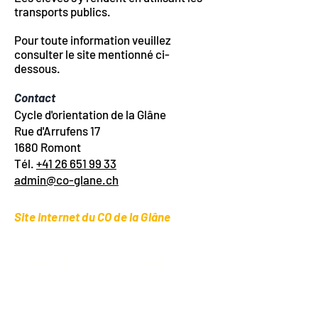
transports publics.
Pour toute information veuillez
consulter le site mentionné ci-
dessous.
Contact
Cycle d'orientation de la Glâne
Rue d'Arrufens 17
1680 Romont
Tél.
+41 26 651 99 33
admin@co-glane.ch
Site internet du CO de la Glâne
COMMUNE DE MASSONNENS
Administration communale
Au Village 8